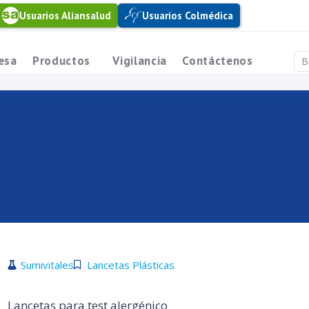
Usuarios Aliansalud
Usuarios Colmédica
esa
Productos
Vigilancia
Contáctenos
Sumivitales
Lancetas Plásticas
Lancetas para test alergénico