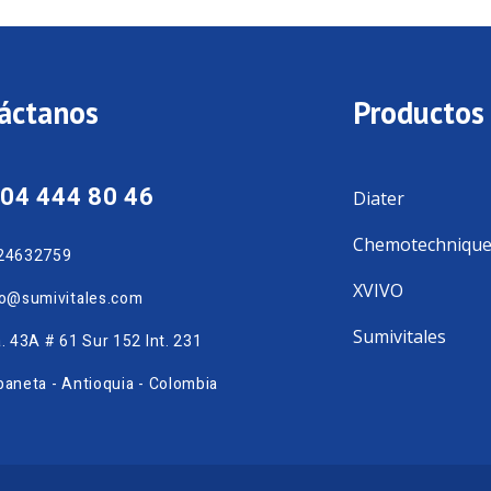
áctanos
Productos
04 444 80 46
Diater
Chemotechniqu
24632759
XVIVO
fo@sumivitales.com
Sumivitales
. 43A # 61 Sur 152 Int. 231
aneta - Antioquia - Colombia